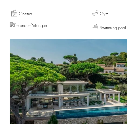
Cinema
Gym
Petanque
Swimming pool