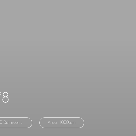
°8
0 Bathrooms
Area: 1000sqm