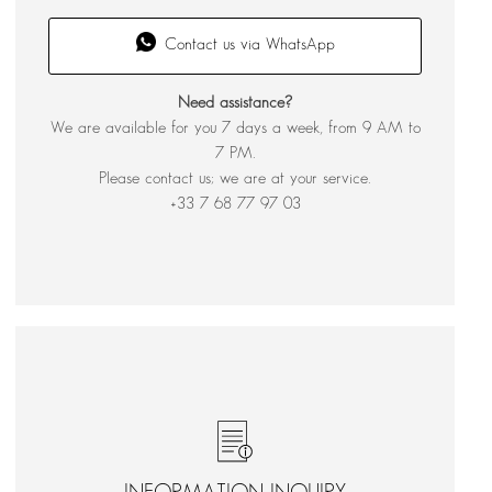
Contact us via WhatsApp
Need assistance?
We are available for you 7 days a week, from 9 AM to
7 PM.
Please contact us; we are at your service.
+33 7 68 77 97 03