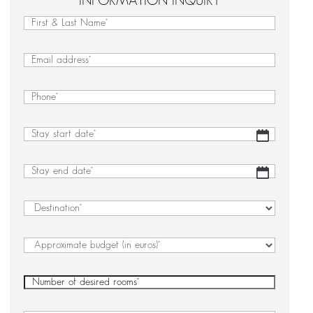
INFORMATION INQUIRY
First
&
First
Last
&
Email
(Required)
Name
Last
(Required)
Name
Phone
(Required)
Stay
DD
start
slash
date
(Required)
MM
Stay
DD
slash
end
slash
YYYY
date
(Required)
MM
Destination
(Required)
slash
YYYY
Approximate
budget
(in
Number
(Required)
euros)
(Required)