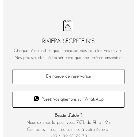
RIVIERA SECRÈTE N°8
Chaque séjour est unique, conçu sur mesure selon vos envies.
Nos prix s’ajustent à l’expérience que nous créons ensemble.
Demande de réservation
Posez vos questions sur WhatsApp
Besoin d’aide ?
Nous sommes là pour vous, 7/7J, de 9h à 19h.
Contactez-nous, nous sommes à votre écoute !
+33 6 32 30 73 78