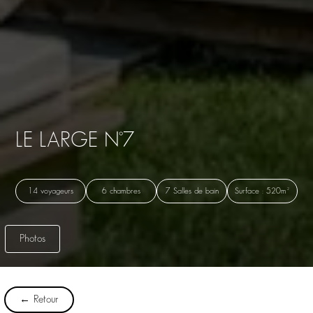
LE LARGE N°7
14 voyageurs
6 chambres
7 Salles de bain
Surface : 520m²
Photos
← Retour