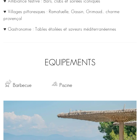
♥ Ambiance festive : Bars, clubs et soirées iconiques
♥ Villages pittoresques : Ramatuelle, Gassin, Grimaud… charme
provençal
♥ Gastronomie : Tables étoilées et saveurs méditerranéennes
EQUIPEMENTS
Barbecue
Piscine