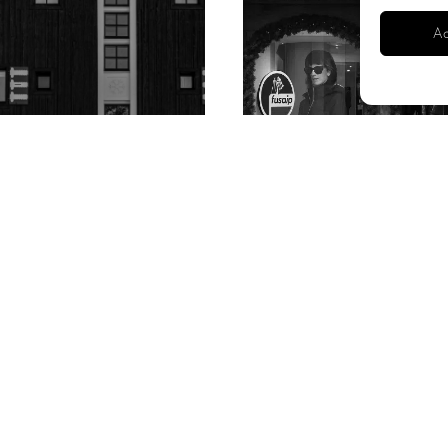
Ac
NOTRE CONCEPT
DÔME X FUSALP