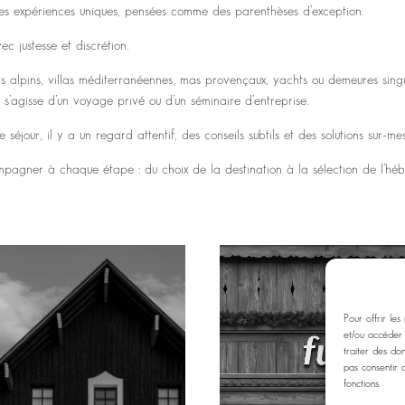
es expériences uniques, pensées comme des parenthèses d’exception.
 justesse et discrétion.
ts alpins, villas méditerranéennes, mas provençaux, yachts ou demeures sing
 s’agisse d’un voyage privé ou d’un séminaire d’entreprise.
jour, il y a un regard attentif, des conseils subtils et des solutions sur-mes
ompagner à chaque étape : du choix de la destination à la sélection de l’héb
Pour offrir les
et/ou accéder 
traiter des do
pas consentir 
fonctions.