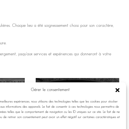
ulières. Chaque lieu a été soigneusement choisi pour son caractère,
ure.
ergement, jusqu’aux services et expériences qui donneront à votre
Gérer le consentement
 meilleures expériences, nous utilisons des technologies telles que les cookies pour stocker
aux informations des appareils. Le fait de consentir à ces technologies nous permettra de
nnées telles que le comportement de navigation ou les ID uniques sur ce site. Le fait de ne
ou de retirer son consentement peut avoir un effet négatif sur certaines caractéristiques et