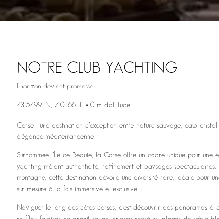
NOTRE CLUB YACHTING
L’horizon devient promesse
43.5499° N, 7.0166° E • 0 m d’altitude
Corse : une destination d’exception entre nature sauvage, eaux cristall
élégance méditerranéenne
Surnommée l’Île de Beauté, la Corse offre un cadre unique pour une e
yachting mêlant authenticité, raffinement et paysages spectaculaires.
montagne, cette destination dévoile une diversité rare, idéale pour un
sur mesure à la fois immersive et exclusive.
Naviguer le long des côtes corses, c’est découvrir des panoramas à c
souffle : falaises de granit rouge, criques secrètes, plages de sable bl