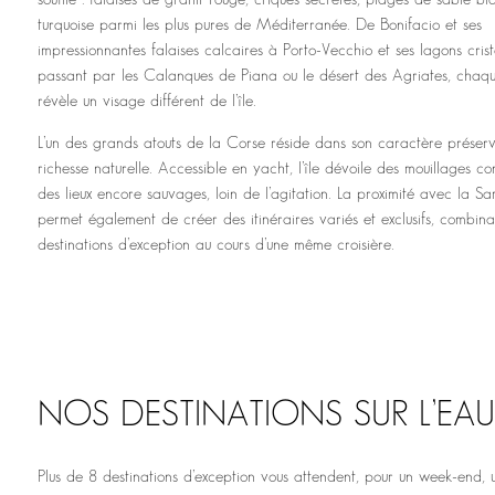
turquoise parmi les plus pures de Méditerranée. De Bonifacio et ses
impressionnantes falaises calcaires à Porto-Vecchio et ses lagons crista
passant par les Calanques de Piana ou le désert des Agriates, chaq
révèle un visage différent de l’île.
L’un des grands atouts de la Corse réside dans son caractère préserv
richesse naturelle. Accessible en yacht, l’île dévoile des mouillages con
des lieux encore sauvages, loin de l’agitation. La proximité avec la S
permet également de créer des itinéraires variés et exclusifs, combin
destinations d’exception au cours d’une même croisière.
NOS DESTINATIONS SUR L’EAU
Plus de 8 destinations d’exception vous attendent, pour un week-end, 