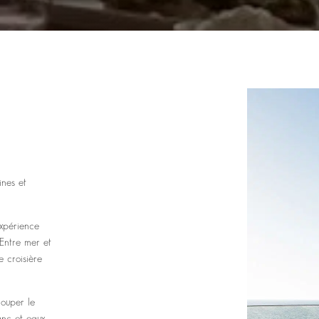
ines et
xpérience
 Entre mer et
e croisière
ouper le
anc et eaux