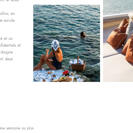
llins, en
ue escale
é et sa
fidentiels et
ardaigne
ant deux
une semaine ou plus