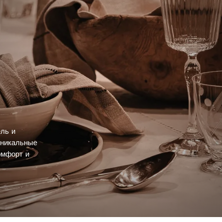
ль и
уникальные
омфорт и