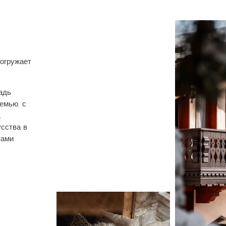
огружает
адь
емью, с
,
сства в
ами.