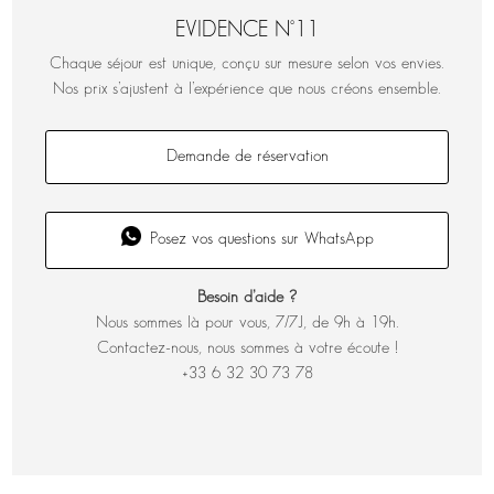
EVIDENCE N°11
Chaque séjour est unique, conçu sur mesure selon vos envies.
Nos prix s’ajustent à l’expérience que nous créons ensemble.
Demande de réservation
Posez vos questions sur WhatsApp
Besoin d’aide ?
Nous sommes là pour vous, 7/7J, de 9h à 19h.
Contactez-nous, nous sommes à votre écoute !
+33 6 32 30 73 78