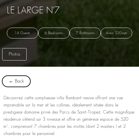
LE LARGE N°7
14 Guests
6 Bedrooms
7 Bathrooms
Area: 520sqm
Photos
← Back
Découvrez cette somptueuse villa flambant neuve offrant une vue
imprenable sur la mer et les collines, idéalement située dans le
prestigieux domaine privé des Parcs de Saint-Tropez. Cette magnifique
résidence s’étend sur 3 niveaux et offre un généreux espace de 520
m², comprenant 7 chambres pour les invités (dont 2 masters ) et 2
chambres pour le personnel.