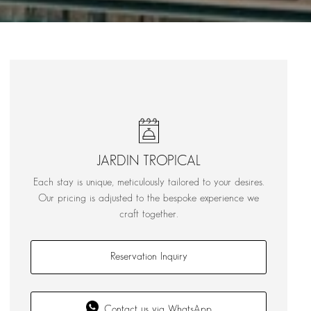
JARDIN TROPICAL
Each stay is unique, meticulously tailored to your desires.
Our pricing is adjusted to the bespoke experience we
craft together.
Reservation Inquiry
Contact us via WhatsApp