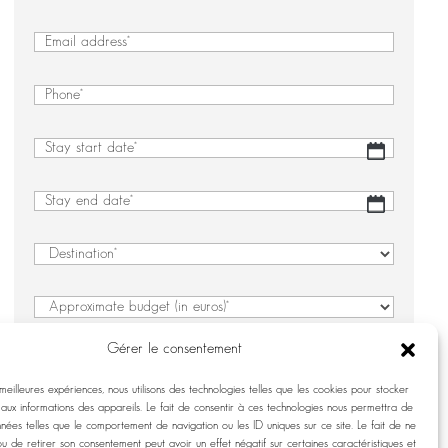
&
First
Last
&
Email
(Required)
Name
Last
(Required)
Name
Phone
(Required)
Stay
DD
start
slash
date
(Required)
MM
Stay
DD
slash
end
slash
YYYY
date
(Required)
MM
Destination
(Required)
slash
YYYY
Approximate
budget
Gérer le consentement
(in
Number
(Required)
euros)
 meilleures expériences, nous utilisons des technologies telles que les cookies pour stocker
(Required)
aux informations des appareils. Le fait de consentir à ces technologies nous permettra de
Details
nnées telles que le comportement de navigation ou les ID uniques sur ce site. Le fait de ne
regarding
ou de retirer son consentement peut avoir un effet négatif sur certaines caractéristiques et