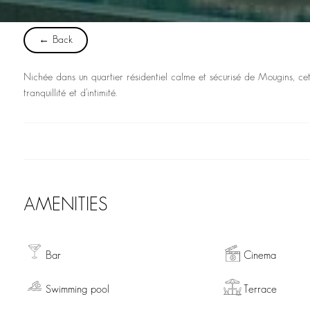
← Back
Nichée dans un quartier résidentiel calme et sécurisé de Mougins, ce
tranquillité et d’intimité.
AMENITIES
Bar
Cinema
Swimming pool
Terrace