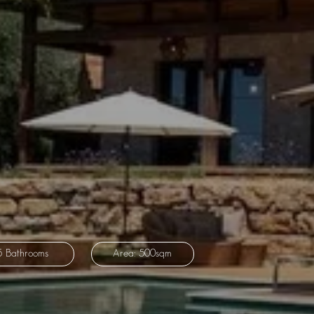
5 Bathrooms
Area: 500sqm