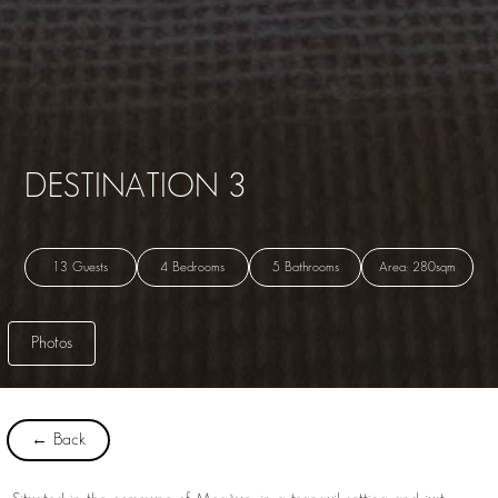
DESTINATION 3
13 Guests
4 Bedrooms
5 Bathrooms
Area: 280sqm
Photos
← Back