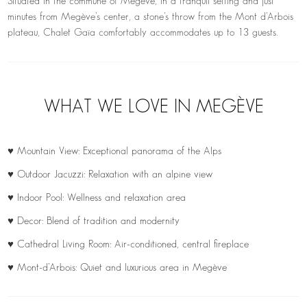
Situated in the commune of Megève, in a tranquil setting and just
minutes from Megève’s center, a stone’s throw from the Mont d’Arbois
plateau, Chalet Gaïa comfortably accommodates up to 13 guests.
WHAT WE LOVE IN MEGÈVE
♥ Mountain View: Exceptional panorama of the Alps
♥ Outdoor Jacuzzi: Relaxation with an alpine view
♥ Indoor Pool: Wellness and relaxation area
♥ Decor: Blend of tradition and modernity
♥ Cathedral Living Room: Air-conditioned, central fireplace
♥ Mont-d’Arbois: Quiet and luxurious area in Megève