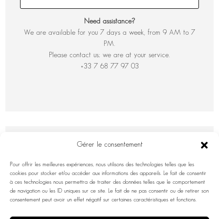
Need assistance?
We are available for you 7 days a week, from 9 AM to 7
PM.
Please contact us; we are at your service.
+33 7 68 77 97 03
Gérer le consentement
Pour offrir les meilleures expériences, nous utilisons des technologies telles que les
cookies pour stocker et/ou accéder aux informations des appareils. Le fait de consentir
à ces technologies nous permettra de traiter des données telles que le comportement
de navigation ou les ID uniques sur ce site. Le fait de ne pas consentir ou de retirer son
consentement peut avoir un effet négatif sur certaines caractéristiques et fonctions.
INFORMATION INQUIRY
First