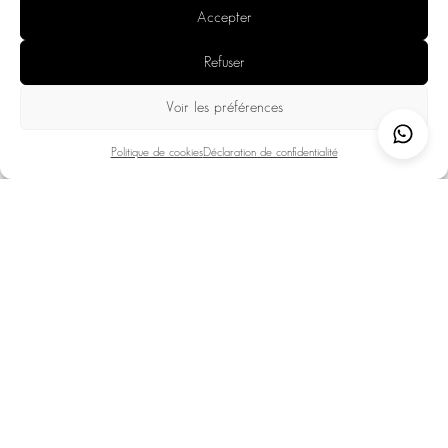
Accepter
&
First
Last
&
Email
(Required)
Refuser
Name
Last
(Required)
Name
Phone
(Required)
Voir les préférences
Politique de cookies
Déclaration de confidentialité
Stay
DD
start
slash
date
(Required)
MM
Stay
DD
slash
end
slash
YYYY
date
(Required)
MM
Destination
(Required)
slash
YYYY
Approximate
budget
(in
Number
(Required)
euros)
(Required)
Details
regarding