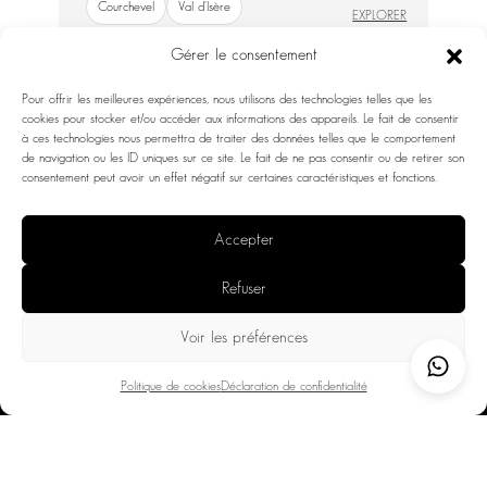
Courchevel
Val d'Isère
EXPLORER
Gérer le consentement
Pour offrir les meilleures expériences, nous utilisons des technologies telles que les
cookies pour stocker et/ou accéder aux informations des appareils. Le fait de consentir
à ces technologies nous permettra de traiter des données telles que le comportement
de navigation ou les ID uniques sur ce site. Le fait de ne pas consentir ou de retirer son
consentement peut avoir un effet négatif sur certaines caractéristiques et fonctions.
Accepter
Refuser
Voir les préférences
DESTINATIONS
THE FRENCH ALPS
Politique de cookies
Déclaration de confidentialité
THE SWISS ALPS
THE FRENCH RIVIERA
PROVENCE
YACHTING CLUB