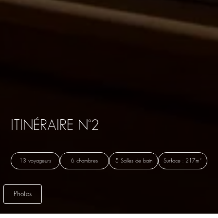
ITINÉRAIRE N°2
13 voyageurs
6 chambres
5 Salles de bain
Surface : 217m²
Photos