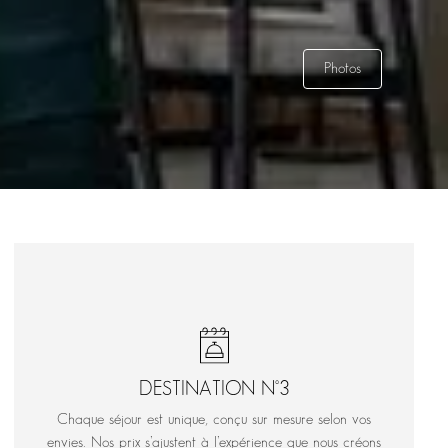
Photos
DESTINATION N°3
Chaque séjour est unique, conçu sur mesure selon vos
envies. Nos prix s’ajustent à l’expérience que nous créons