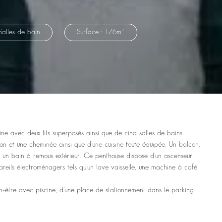
Salles de bain
Surface : 176m²
ne avec deux lits superposés ainsi que de cinq salles de bains
ion et une cheminée ainsi que d’une cuisine toute équipée. Un balcon,
 un bain à remous extérieur. Ce penthouse dispose d’un ascenseur
areils électroménagers tels qu’un lave vaisselle, une machine à café
en-être avec piscine, d’une place de stationnement dans le parking