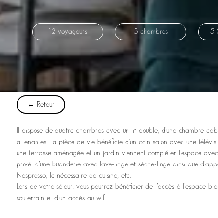
12 voyageurs
5 chambres
5 
← Retour
II dispose de quatre chambres avec un lit double, d’une chambre cabi
attenantes. La pièce de vie bénéficie d’un coin salon avec une télévis
une terrasse aménagée et un jardin viennent compléter l’espace avec
privé, d’une buanderie avec lave-linge et sèche-linge ainsi que d’app
Nespresso, le nécessaire de cuisine, etc.
Lors de votre séjour, vous pourrez bénéficier de l’accès à l’espace bi
souterrain et d’un accès au wifi.