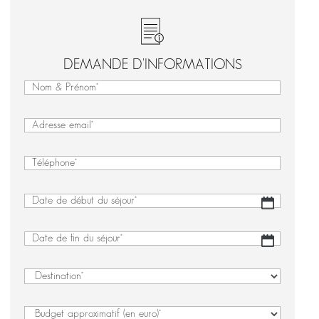
DEMANDE D'INFORMATIONS
Nom
&
Nom
Prénom
&
(Nécessaire)
E-
Prénom
mail
(Nécessaire)
Téléphone
(Nécessaire)
Date
JJ
de
slash
début
MM
Date
JJ
du
slash
de
slash
séjour
(Nécessaire)
AAAA
fin
MM
Destination
(Nécessaire)
du
slash
séjour
(Nécessaire)
AAAA
Budget