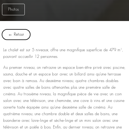
Photos
← Retour
Le chalet est sur 5 niveaux, offre une magnifique superficie de 479 m²,
pouvant accueillir 12 personnes.
Au premier niveau, on retrouve un espace bien-être privé avec piscine,
sauna, douche et un espace bar avec un billard ainsi qu’une terrasse
avec bain à remous. Au deuxième niveau, quatre chambres doubles
avec quatre salles de bains attenantes plus une première salle de
cinéma. Au troisième niveau, la magnifique pièce de vie avec un coin
salon avec une télévision, une cheminée, une cave à vins et une cuisine
ouverte toute équipée ainsi qu’une deuxième salle de cinéma. Au
quatrième niveau, une chambre double et deux salles de bains, une
buanderie avec lave-linge et sèche-linge et un mini salon avec une
télévision et un poêle à bois. Enfin, au dernier niveau, on retrouve une