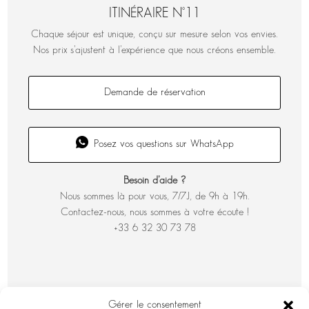
ITINÉRAIRE N°11
Chaque séjour est unique, conçu sur mesure selon vos envies.
Nos prix s’ajustent à l’expérience que nous créons ensemble.
Demande de réservation
Posez vos questions sur WhatsApp
Besoin d’aide ?
Nous sommes là pour vous, 7/7J, de 9h à 19h.
Contactez-nous, nous sommes à votre écoute !
+33 6 32 30 73 78
Gérer le consentement