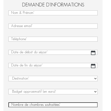
DEMANDE D'INFORMATIONS
Nom
&
Nom
Prénom
&
(Nécessaire)
E-
Prénom
mail
(Nécessaire)
Téléphone
(Nécessaire)
Date
JJ
de
slash
début
MM
Date
JJ
du
slash
de
slash
séjour
(Nécessaire)
AAAA
fin
MM
Destination
(Nécessaire)
du
slash
séjour
(Nécessaire)
AAAA
Budget
approximatif
(en
Nombre
euro)
de