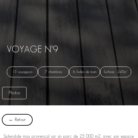
VOYAGE N°9
13 voyageurs
7 chambres
6 Salles de bain
Surface : 245m²
Photos
← Retour
Splendide mas provençal sur un parc de 25 000 m2, avec son espace