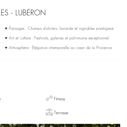
LES - LUBÉRON
♥ Paysages : Champs d’oliviers, lavande et vignobles prestigieux
♥ Art et culture : Festivals, galeries et patrimoine exceptionnel
♥ Atmosphère : Élégance intemporelle au coeur de la Provence
e
Fitness
Terrasse