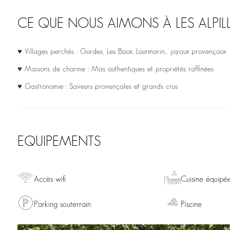
CE QUE NOUS AIMONS À LES ALPIL
♥ Villages perchés : Gordes, Les Baux, Lourmarin… joyaux provençaux
♥ Maisons de charme : Mas authentiques et propriétés raffinées
♥ Gastronomie : Saveurs provençales et grands crus
EQUIPEMENTS
Accès wifi
Cuisine équipé
Parking souterrain
Piscine