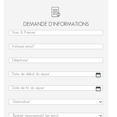
DEMANDE D'INFORMATIONS
Nom
&
Nom
Prénom
&
(Nécessaire)
E-
Prénom
mail
(Nécessaire)
Téléphone
(Nécessaire)
Date
JJ
de
slash
début
MM
Date
JJ
du
slash
de
slash
séjour
(Nécessaire)
AAAA
fin
MM
Destination
(Nécessaire)
du
slash
séjour
(Nécessaire)
AAAA
Budget