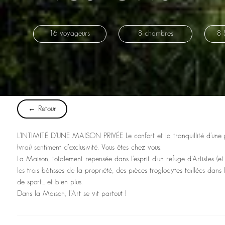
16 voyageurs
8 chambres
8 
← Retour
L’INTIMITÉ D’UNE MAISON PRIVÉE Le confort et la tranquillité d’une pr
(vrai) sentiment d’exclusivité. Vous êtes chez vous.
La Maison, totalement repensée dans l’esprit d’un refuge d’Artistes (et 
les trois bâtisses de la propriété, des pièces troglodytes taillées dans
de sport… et bien plus.
Dans la Maison, l’Art se vit partout !