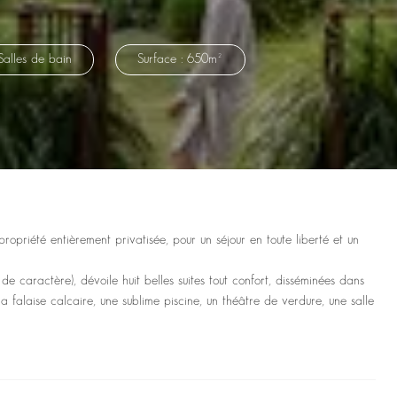
Salles de bain
Surface : 650m²
opriété entièrement privatisée, pour un séjour en toute liberté et un
de caractère), dévoile huit belles suites tout confort, disséminées dans
 la falaise calcaire, une sublime piscine, un théâtre de verdure, une salle