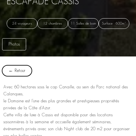
ESCAPADE CASSIS
24 voyageurs
12 chambres
11 Salles de bain
Surface : 600m²
Photos
← Retour
Avec 60 hectares sous le cap Canaille, au sein du Parc national des
Calanques,
le Domaine est l’une des plus grandes et prestigieuses propriétés
privées de la Côte d’Azur.
Cette villa de luxe à Cassis est disponible pour des locations
saisonnières à la semaine et accueille également séminaires,
événements privés avec son club Night club de 20 m2 pour organiser
vos plus belles soirées.