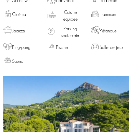
Accès wifi
Baby-foot
Barbecue
Cuisine
Cinéma
Hammam
équipée
Parking
Jacuzzi
Pétanque
souterrain
Ping-pong
Piscine
Salle de jeux
Sauna