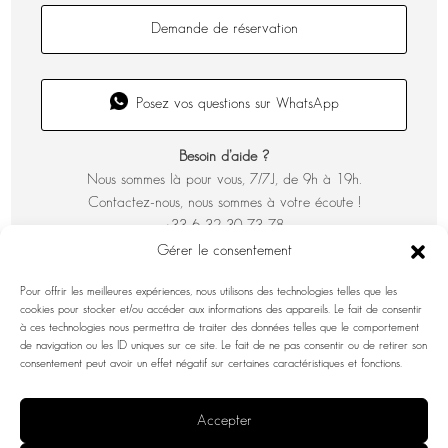
Demande de réservation
Posez vos questions sur WhatsApp
Besoin d’aide ?
Nous sommes là pour vous, 7/7J, de 9h à 19h.
Contactez-nous, nous sommes à votre écoute !
+33 6 32 30 73 78
Gérer le consentement
Pour offrir les meilleures expériences, nous utilisons des technologies telles que les
cookies pour stocker et/ou accéder aux informations des appareils. Le fait de consentir
à ces technologies nous permettra de traiter des données telles que le comportement
de navigation ou les ID uniques sur ce site. Le fait de ne pas consentir ou de retirer son
consentement peut avoir un effet négatif sur certaines caractéristiques et fonctions.
Accepter