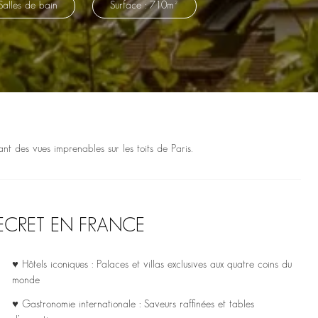
Salles de bain
Surface : 710m²
nt des vues imprenables sur les toits de Paris.
ECRET EN FRANCE
♥ Hôtels iconiques : Palaces et villas exclusives aux quatre coins du
monde
♥ Gastronomie internationale : Saveurs raffinées et tables