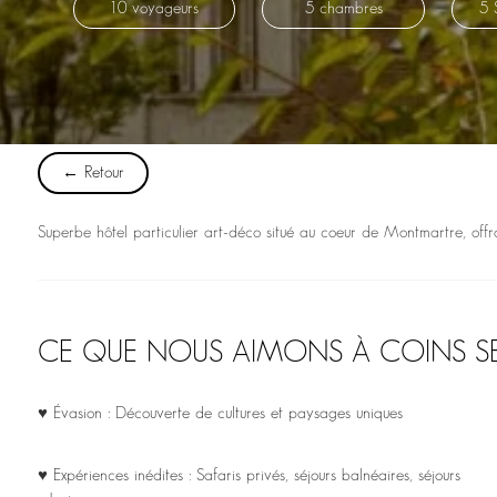
10 voyageurs
5 chambres
5 
← Retour
Superbe hôtel particulier art-déco situé au coeur de Montmartre, offra
CE QUE NOUS AIMONS À COINS S
♥ Évasion : Découverte de cultures et paysages uniques
♥ Expériences inédites : Safaris privés, séjours balnéaires, séjours