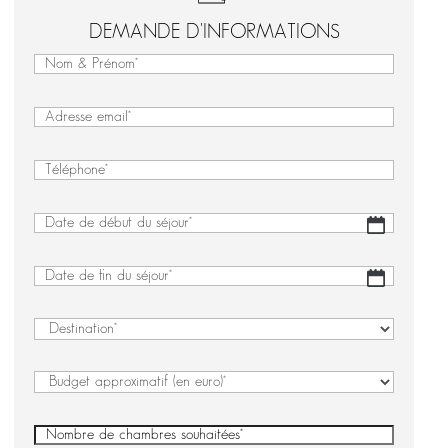
DEMANDE D'INFORMATIONS
Nom
&
Nom
Prénom
&
(Nécessaire)
E-
Prénom
mail
(Nécessaire)
Téléphone
(Nécessaire)
Date
JJ
de
slash
début
MM
Date
JJ
du
slash
de
slash
séjour
(Nécessaire)
AAAA
fin
MM
Destination
(Nécessaire)
du
slash
séjour
(Nécessaire)
AAAA
Budget
approximatif
(en
Nombre