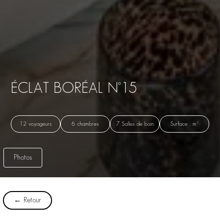
ÉCLAT BORÉAL N°15
12 voyageurs
6 chambres
7 Salles de bain
Surface : m²
Photos
← Retour