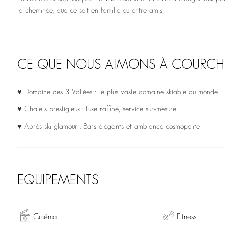
la cheminée, que ce soit en famille ou entre amis.
CE QUE NOUS AIMONS À COURCH
♥ Domaine des 3 Vallées : Le plus vaste domaine skiable au monde
♥ Chalets prestigieux : Luxe raffiné, service sur-mesure
♥ Après-ski glamour : Bars élégants et ambiance cosmopolite
EQUIPEMENTS
Cinéma
Fitness