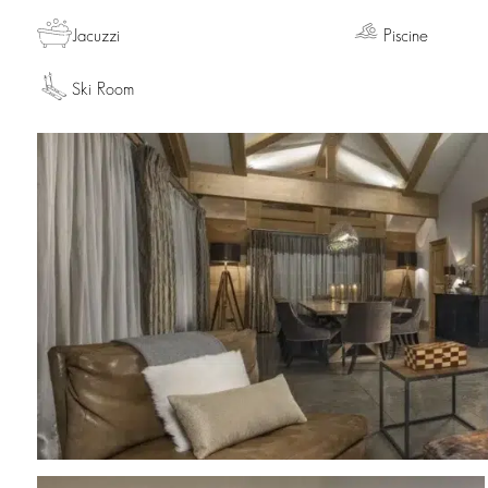
Jacuzzi
Piscine
Ski Room