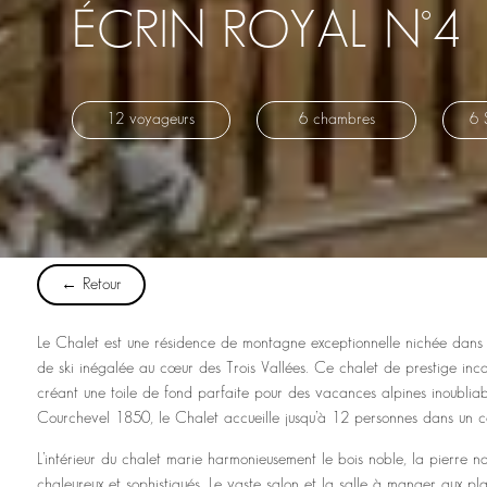
ÉCRIN ROYAL N°4
12 voyageurs
6 chambres
6 
← Retour
Le Chalet est une résidence de montagne exceptionnelle nichée dans l
de ski inégalée au cœur des Trois Vallées. Ce chalet de prestige inca
créant une toile de fond parfaite pour des vacances alpines inoubliab
Courchevel 1850, le Chalet accueille jusqu’à 12 personnes dans un
L’intérieur du chalet marie harmonieusement le bois noble, la pierre na
chaleureux et sophistiqués. Le vaste salon et la salle à manger aux p