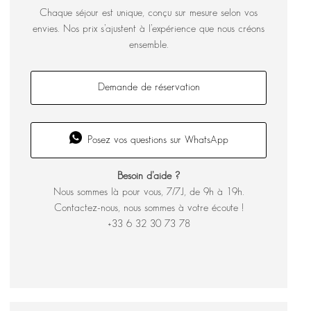
Chaque séjour est unique, conçu sur mesure selon vos
envies. Nos prix s’ajustent à l’expérience que nous créons
ensemble.
Demande de réservation
Posez vos questions sur WhatsApp
Besoin d’aide ?
Nous sommes là pour vous, 7/7J, de 9h à 19h.
Contactez-nous, nous sommes à votre écoute !
+33 6 32 30 73 78