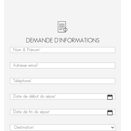
DEMANDE D'INFORMATIONS
Nom
&
Nom
Prénom
&
(Nécessaire)
E-
Prénom
mail
(Nécessaire)
Téléphone
(Nécessaire)
Date
JJ
de
slash
début
MM
Date
JJ
du
slash
de
slash
séjour
(Nécessaire)
AAAA
fin
MM
Destination
(Nécessaire)