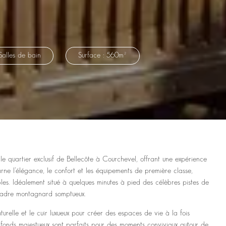
Salles de bain
Surface : 560m²
e quartier exclusif de Bellecôte à Courchevel, offrant une expérience
rne l’élégance, le confort et les équipements de première classe,
les. Idéalement situé à quelques minutes à pied des célèbres pistes de
 cadre montagnard somptueux.
turelle et le cuir luxueux pour créer des espaces de vie à la fois
lafonds majestueux sont parfaits pour des moments conviviaux autour de