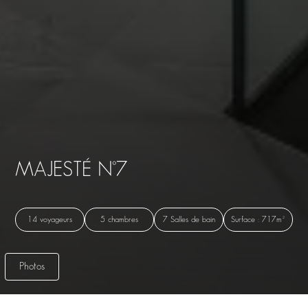
MAJESTÉ N°7
14 voyageurs
5 chambres
7 Salles de bain
Surface : 717m²
Photos