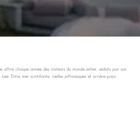
ue attire chaque année des visiteurs du monde entier, séduits par son
e. Entre mer scintillante, ruelles pittoresques et arrière-pays