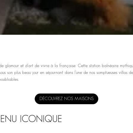
de glamour et d’art de vivre à la française. Cette station balnéaire mythiq
son plus beau jour en séjournant dans l’une de nos somptueuses villas de lux
oubliables.
DÉCOUVREZ NOS MAISONS
VENU ICONIQUE