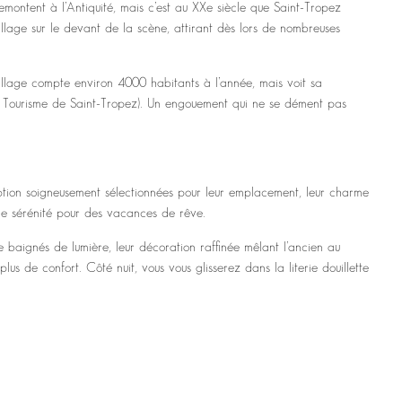
ontent à l’Antiquité, mais c’est au XXe siècle que Saint-Tropez
village sur le devant de la scène, attirant dès lors de nombreuses
village compte environ 4000 habitants à l’année, mais voit sa
 de Tourisme de Saint-Tropez). Un engouement qui ne se dément pas
eption soigneusement sélectionnées pour leur emplacement, leur charme
 de sérénité pour des vacances de rêve.
e baignés de lumière, leur décoration raffinée mêlant l’ancien au
 de confort. Côté nuit, vous vous glisserez dans la literie douillette