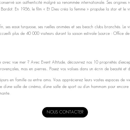
nservé son authenticité malgré sa renommée internationale. Ses origines rem
tte Bardot. En 1956, le film « Et Dieu créa la femme » propulse la star et le 
in, ses eaux turquoise, ses ruelles animées et ses beach clubs branchés. Le 
ccueilli plus de 40 000 visiteurs durant la saison estivale (source : Office
luxe avec vue mer ? Avec Event Altitude, découvrez nos 10 propriétés d’exc
 provençales, mas en pierres… Posez vos valises dans un écrin de beauté et
jours en famille ou entre amis. Vous apprécierez leurs vastes espaces de vi
 d’une salle de cinéma, d’une salle de sport ou d’un hammam pour encore plus
nante.
NOUS CONTACTER