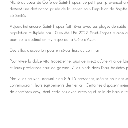
Niché au cœur du Golfe de Saint-Tropez, ce petit port provençal a co
devient une destination prisée de la jet-set, sous l’impulsion de Brigi
célébrités.
Aujourd’hui encore, Saint-Tropez fait rêver avec ses plages de sable f
population multipliée par 10 en été ! En 2022, Saint-Tropez a ainsi a
pour cette destination mythique de la Côte d’Azur.
Des villas d’exception pour un séjour hors du commun
Pour vivre la dolce vita tropézienne, quoi de mieux qu’une villa de 
et leurs prestations haut de gamme. Villas pieds dans l’eau, bastides
Nos villas peuvent accueillir de 8 à 16 personnes, idéales pour des sé
contemporain, leurs équipements dernier cri. Certaines disposent même
de chambres cosy, dont certaines avec dressing et salle de bain atte