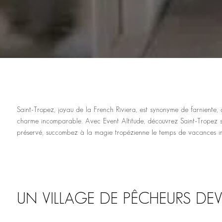
Saint-Tropez, joyau de la French Riviera, est synonyme de farniente, 
charme incomparable. Avec Event Altitude, découvrez Saint-Tropez sous 
préservé, succombez à la magie tropézienne le temps de vacances in
UN VILLAGE DE PÊCHEURS DE