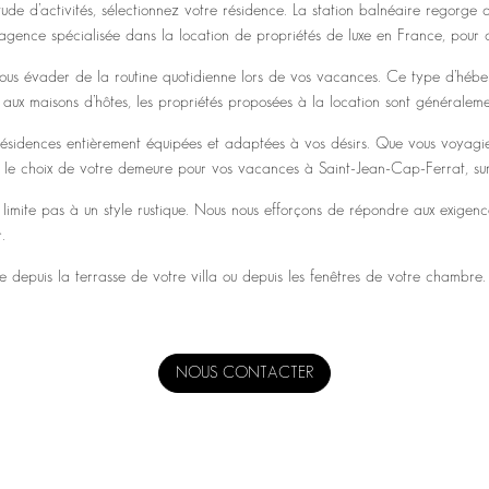
de d’activités, sélectionnez votre résidence. La station balnéaire regorge 
 agence spécialisée dans la location de propriétés de luxe en France, pour d
 vous évader de la routine quotidienne lors de vos vacances. Ce type d’hébe
x maisons d’hôtes, les propriétés proposées à la location sont généralement 
résidences entièrement équipées et adaptées à vos désirs. Que vous voyagiez 
s le choix de votre demeure pour vos vacances à Saint-Jean-Cap-Ferrat, sur
mite pas à un style rustique. Nous nous efforçons de répondre aux exigences
.
ce depuis la terrasse de votre villa ou depuis les fenêtres de votre chamb
NOUS CONTACTER