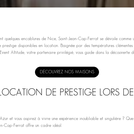
 quelques encablures de Nice, Saint-Jean-Cap-Ferrat se dévoile comme une
de prestige disponibles en location. Baignée par des températures clémente
on, Event Altitude, votre partenaire privilégié, vous guide dans la découver
DÉCOUVREZ NOS MAISONS
OCATION DE PRESTIGE LORS DE
’Azur et vous aspirez à vivre une expérience inoubliable et singulière ? Qu
an-Cap-Ferrat offre un cadre idéal.