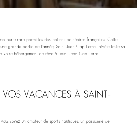
 perle rare parmi les destinations balnéaires françaises. Cette
s une grande partie de l’année, Saint-Jean-Cap-Ferrat révèle toute sa
te de votre hébergement de rêve à Saint-Jean-Cap-Ferrat.
 VOS VACANCES À SAINT-
e vous soyez un amateur de sports nautiques, un passionné de