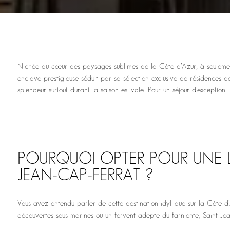
Nichée au cœur des paysages sublimes de la Côte d’Azur, à seulement
enclave prestigieuse séduit par sa sélection exclusive de résidences 
splendeur surtout durant la saison estivale. Pour un séjour d’excepti
POURQUOI OPTER POUR UNE L
JEAN-CAP-FERRAT ?
Vous avez entendu parler de cette destination idyllique sur la Côte d
découvertes sous-marines ou un fervent adepte du farniente, Saint-Je