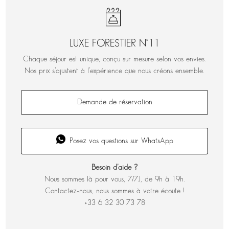
LUXE FORESTIER N°11
Chaque séjour est unique, conçu sur mesure selon vos envies.
Nos prix s’ajustent à l’expérience que nous créons ensemble.
Demande de réservation
Posez vos questions sur WhatsApp
Besoin d’aide ?
Nous sommes là pour vous, 7/7J, de 9h à 19h.
Contactez-nous, nous sommes à votre écoute !
+33 6 32 30 73 78