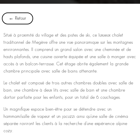
← Retour
Situé à proximité du village et des pistes de ski, ce luxueux chalet
traditionnel de Megève offre une vue panoramique sur les montagnes
environnantes. Il comprend un grand salon avec une cheminée et de
hauts plafonds, une cuisine ouverte équipée et une salle à manger avec
accès à un balcon-terrasse. Cet étage abrite également la grande
chambre principale avec salle de bains attenante.
Le chalet est composé de trois autres chambres doubles avec salle de
bain, une chambre à deux lits avec salle de bain et une chambre
dortoir parfaite pour les enfants, pour un total de 6 couchages.
Un magnifique espace bien-être pour se détendre avec un
hammam/salle de vapeur et un jacuzzi ainsi qu’une salle de cinéma
séparée raviront les clients à la recherche d’une expérience alpine
cozy.