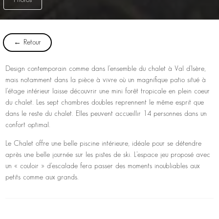
← Retour
Design contemporain comme dans l’ensemble du chalet à Val d’Isère,
mais notamment dans la pièce à vivre où un magnifique patio situé à
l’étage intérieur laisse découvrir une mini forêt tropicale en plein coeur
du chalet. Les sept chambres doubles reprennent le même esprit que
dans le reste du chalet. Elles peuvent accueillir 14 personnes dans un
confort optimal.
Le Chalet offre une belle piscine intérieure, idéale pour se détendre
après une belle journée sur les pistes de ski. L’espace jeu proposé avec
un « couloir » d’escalade fera passer des moments inoubliables aux
petits comme aux grands.