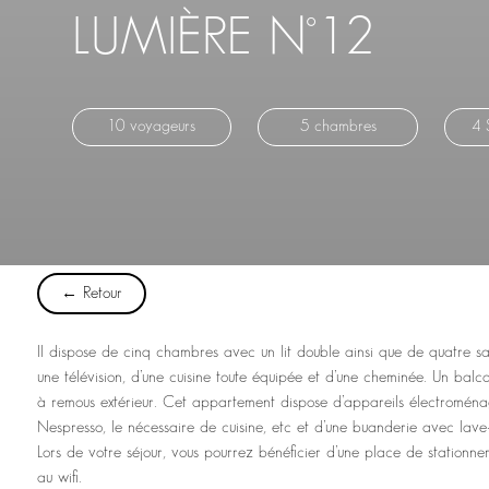
LUMIÈRE N°12
10 voyageurs
5 chambres
4 
← Retour
Il dispose de cinq chambres avec un lit double ainsi que de quatre sa
une télévision, d’une cuisine toute équipée et d’une cheminée. Un bal
à remous extérieur. Cet appartement dispose d’appareils électroménag
Nespresso, le nécessaire de cuisine, etc et d’une buanderie avec lave-
Lors de votre séjour, vous pourrez bénéficier d’une place de stationnem
au wifi.