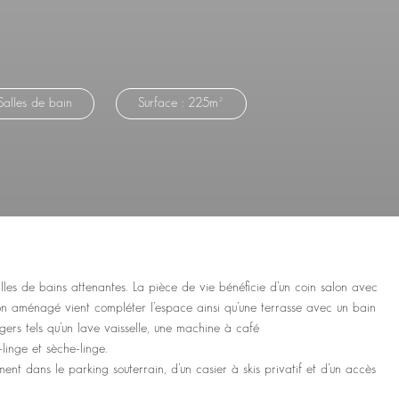
Salles de bain
Surface : 225m²
lles de bains attenantes. La pièce de vie bénéficie d’un coin salon avec
con aménagé vient compléter l’espace ainsi qu’une terrasse avec un bain
ers tels qu’un lave vaisselle, une machine à café
linge et sèche-linge.
ent dans le parking souterrain, d’un casier à skis privatif et d’un accès