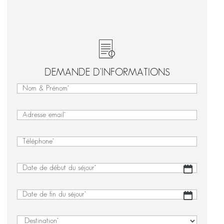
DEMANDE D'INFORMATIONS
Nom
&
Nom
Prénom
&
(Nécessaire)
E-
Prénom
mail
(Nécessaire)
Téléphone
(Nécessaire)
Date
JJ
de
slash
début
MM
Date
JJ
du
slash
de
slash
séjour
(Nécessaire)
AAAA
fin
MM
Destination
(Nécessaire)