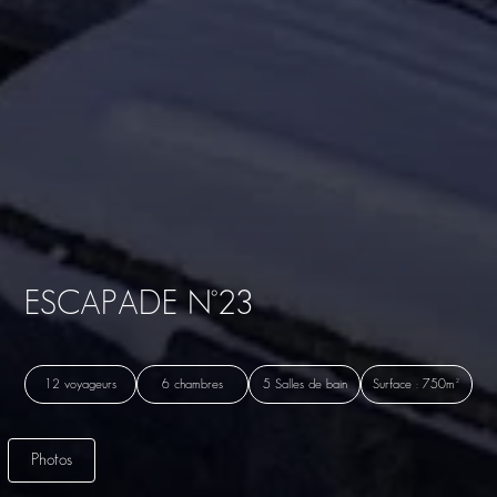
ESCAPADE N°23
12 voyageurs
6 chambres
5 Salles de bain
Surface : 750m²
Photos