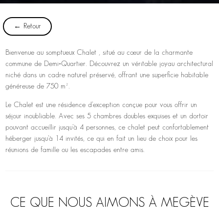
← Retour
Bienvenue au somptueux Chalet , situé au cœur de la charmante
commune de Demi‑Quartier. Découvrez un véritable joyau architectural
niché dans un cadre naturel préservé, offrant une superficie habitable
généreuse de 750 m².
Le Chalet est une résidence d’exception conçue pour vous offrir un
séjour inoubliable. Avec ses 5 chambres doubles exquises et un dortoir
pouvant accueillir jusqu’à 4 personnes, ce chalet peut confortablement
héberger jusqu’à 14 invités, ce qui en fait un lieu de choix pour les
réunions de famille ou les escapades entre amis.
CE QUE NOUS AIMONS À MEGÈVE