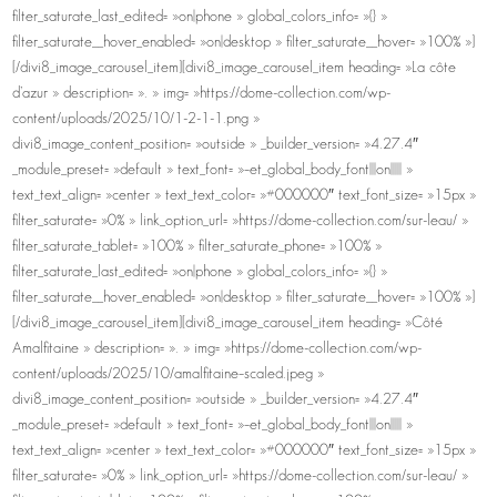
filter_saturate_last_edited= »on|phone » global_colors_info= »{} »
filter_saturate__hover_enabled= »on|desktop » filter_saturate__hover= »100% »]
[/divi8_image_carousel_item][divi8_image_carousel_item heading= »La côte
d’azur » description= ». » img= »https://dome-collection.com/wp-
content/uploads/2025/10/1-2-1-1.png »
divi8_image_content_position= »outside » _builder_version= »4.27.4″
_module_preset= »default » text_font= »–et_global_body_font|||on||||| »
text_text_align= »center » text_text_color= »#000000″ text_font_size= »15px »
filter_saturate= »0% » link_option_url= »https://dome-collection.com/sur-leau/ »
filter_saturate_tablet= »100% » filter_saturate_phone= »100% »
filter_saturate_last_edited= »on|phone » global_colors_info= »{} »
filter_saturate__hover_enabled= »on|desktop » filter_saturate__hover= »100% »]
[/divi8_image_carousel_item][divi8_image_carousel_item heading= »Côté
Amalfitaine » description= ». » img= »https://dome-collection.com/wp-
content/uploads/2025/10/amalfitaine–scaled.jpeg »
divi8_image_content_position= »outside » _builder_version= »4.27.4″
_module_preset= »default » text_font= »–et_global_body_font|||on||||| »
text_text_align= »center » text_text_color= »#000000″ text_font_size= »15px »
filter_saturate= »0% » link_option_url= »https://dome-collection.com/sur-leau/ »