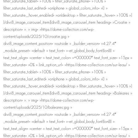
filter_saturate_tablet= »100% » filter_saturate_phone= »100% »
filter_saturate_last_edited= »on|phone » global_colors_info= »{} »
filter_saturate__hover_enabled= »on|desktop » filter_saturate__hover= »100% »]
[/divi8_image_carousel_item][divi8_image_carousel_item heading= »Croatie »
description= ». » img= »https://dome-collection.com/wp-
content/uploads/2025/10/croatie.jpg »
divi8_image_content_position= »outside » _builder_version= »4.27.4″
_module_preset= »default » text_font= »–et_global_body_font|||on||||| »
text_text_align= »center » text_text_color= »#000000″ text_font_size= »15px »
filter_saturate= »0% » link_option_url= »https://dome-collection.com/sur-leau/ »
filter_saturate_tablet= »100% » filter_saturate_phone= »100% »
filter_saturate_last_edited= »on|phone » global_colors_info= »{} »
filter_saturate__hover_enabled= »on|desktop » filter_saturate__hover= »100% »]
[/divi8_image_carousel_item][divi8_image_carousel_item heading= »Baléares »
description= ». » img= »https://dome-collection.com/wp-
content/uploads/2025/10/baleares.jpg »
divi8_image_content_position= »outside » _builder_version= »4.27.4″
_module_preset= »default » text_font= »–et_global_body_font|||on||||| »
text_text_align= »center » text_text_color= »#000000″ text_font_size= »15px »
filter_saturate= »0% » link_option_url= »https://dome-collection.com/sur-leau/ »