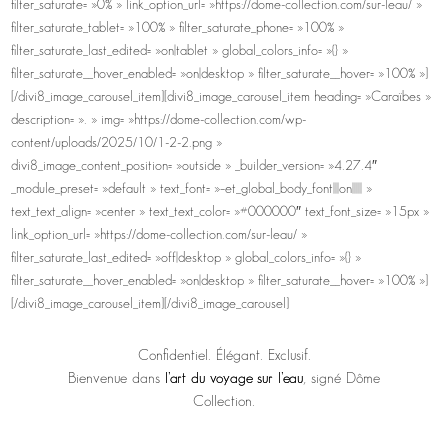
filter_saturate= »0% » link_option_url= »https://dome-collection.com/sur-leau/ »
filter_saturate_tablet= »100% » filter_saturate_phone= »100% »
filter_saturate_last_edited= »on|tablet » global_colors_info= »{} »
filter_saturate__hover_enabled= »on|desktop » filter_saturate__hover= »100% »]
[/divi8_image_carousel_item][divi8_image_carousel_item heading= »Caraïbes »
description= ». » img= »https://dome-collection.com/wp-
content/uploads/2025/10/1-2-2.png »
divi8_image_content_position= »outside » _builder_version= »4.27.4″
_module_preset= »default » text_font= »–et_global_body_font|||on||||| »
text_text_align= »center » text_text_color= »#000000″ text_font_size= »15px »
link_option_url= »https://dome-collection.com/sur-leau/ »
filter_saturate_last_edited= »off|desktop » global_colors_info= »{} »
filter_saturate__hover_enabled= »on|desktop » filter_saturate__hover= »100% »]
[/divi8_image_carousel_item][/divi8_image_carousel]
Confidentiel. Élégant. Exclusif.
Bienvenue dans
l’art du voyage sur l’eau
, signé Dôme
Collection.