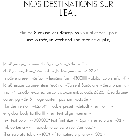
NOS DESTINATIONS SUR
L’EAU
Plus de
8 destinations d’exception
vous attendent, pour
une journée, un week-end, une semaine ou plus,
[divi8_image_carousel divi8_nav_show_hide= »off »
divi8_arrow_show_hide= »off » _builder_version= »4.27.4″
_module_preset= »default » heading_font= »|300||||||| » global_colors_info= »{} »]
[divi8_image_carousel_item heading= »Corse & Sardaigne » description= ». »
img= »https://dome-collection.com/wp-content/uploads/2025/10/sardaigne-
corse-.jpg » divi8_image_content_position= »outside »
_builder_version= »4.27.4″ _module_preset= »default » text_font= »–
et_global_body_font|||on||||| » text_text_align= »center »
text_text_color= »#000000″ text_font_size= »15px » filter_saturate= »0% »
link_option_url= »hhttps://dome-collection.com/sur-leau/ »
filter_saturate_tablet= »100% » filter_saturate_phone= »100% »