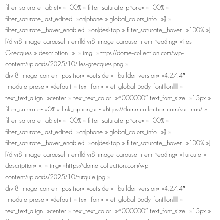
filter_saturate_tablet= »100% » filter_saturate_phone= »100% »
filter_saturate_last_edited= »on|phone » global_colors_info= »{} »
filter_saturate__hover_enabled= »on|desktop » filter_saturate__hover= »100% »]
[/divi8_image_carousel_item][divi8_image_carousel_item heading= »îles
Grecques » description= ». » img= »https://dome-collection.com/wp-
content/uploads/2025/10/Iles-grecques.png »
divi8_image_content_position= »outside » _builder_version= »4.27.4″
_module_preset= »default » text_font= »–et_global_body_font|||on||||| »
text_text_align= »center » text_text_color= »#000000″ text_font_size= »15px »
filter_saturate= »0% » link_option_url= »https://dome-collection.com/sur-leau/ »
filter_saturate_tablet= »100% » filter_saturate_phone= »100% »
filter_saturate_last_edited= »on|phone » global_colors_info= »{} »
filter_saturate__hover_enabled= »on|desktop » filter_saturate__hover= »100% »]
[/divi8_image_carousel_item][divi8_image_carousel_item heading= »Turquie »
description= ». » img= »https://dome-collection.com/wp-
content/uploads/2025/10/turquie.jpg »
divi8_image_content_position= »outside » _builder_version= »4.27.4″
_module_preset= »default » text_font= »–et_global_body_font|||on||||| »
text_text_align= »center » text_text_color= »#000000″ text_font_size= »15px »