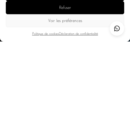
Refuser
Vous souhaitez avoir plus d’informations sur cette
Voir les préférences
destination ou faire une demande de réservation ?
Vous pouvez nous contacter avec ce formulaire. Nous
Politique de cookies
Déclaration de confidentialité
vous répondrons sous 24 heures.
Chaque propriété respecte des standards élevés :
architecture soignée, matériaux nobles, équipements
premium. Nos hébergements offrent un niveau de
confort et d’élégance idéal pour profiter pleinement
de vos vacances.