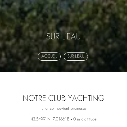
SUR L’EAU
ACCUEIL
SUR L’EAU
NOTRE CLUB YACHTING
L’horizon devient promesse
43.5499° N, 7.0166° E • 0 m d’altitude