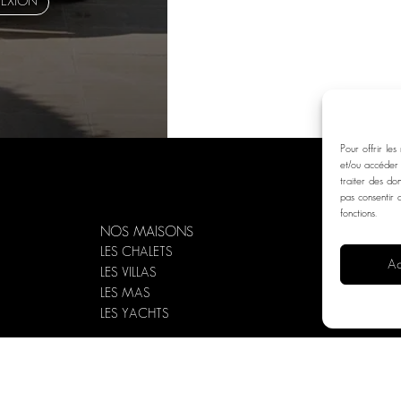
EXION
Pour offrir les
et/ou accéder 
traiter des do
pas consentir 
fonctions.
NOS MAISONS
NOS SERVI
LES CHALETS
Ac
ELEGANT A
LES VILLAS
LES MAS
VOS SÉMIN
LES YACHTS