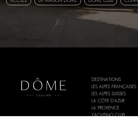
ACCUEIL
LA MAISON DÔME
DÔME CLUB
CONN
DESTINATIONS
LES ALPES FRANÇAISES
LES ALPES SUISSES
LA CÔTE D’AZUR
LA PROVENCE
YACHTING CLUB
HORS PISTE