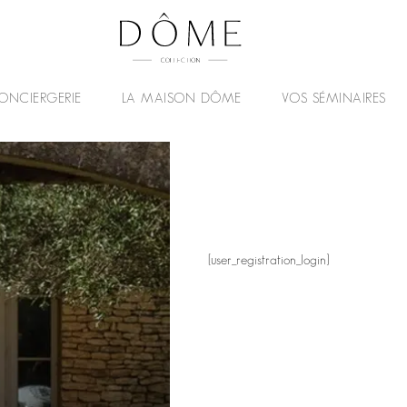
ONCIERGERIE
LA MAISON DÔME
VOS SÉMINAIRES
[user_registration_login]