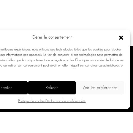
Gérer le consentement
 meilleures expériences, nous utilisons des technologies telles que les cookies pour stocker
aux informations des appareils. Le fait de consentir à ces technologies nous permettra de
nnées telles que le comportement de navigation ou les ID uniques sur ce site. Le fait de ne
ou de retirer son consentement peut avoir un effet négatif sur certaines caractéristiques et
CES
LA MAISON DÔME
L’HISTOIRE
cepter
Refuser
Voir les préférences
DDRESS
NOTRE CONCEPT
DÔME X FUSALP
AIRES
Politique de cookies
Déclaration de confidentialité
DÔME CLUB