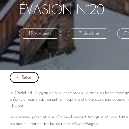
ÉVASION N°20
15 voyageurs
7 chambres
7 
← Retour
Le Chalet est un joyau de sept chambres situé dans les forêts enneigé
enfants et marie subtilement l’atmosphère chaleureuse d’une cabane tr
plaisant.
Les convives pourront jouir d’un emplacement tranquille et isolé, tout e
restaurants, bars et boutiques renommés de Megève.