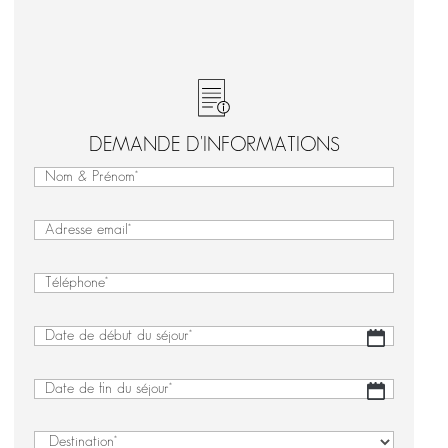
DEMANDE D'INFORMATIONS
Nom
&
Nom
Prénom
&
(Nécessaire)
E-
Prénom
mail
(Nécessaire)
Téléphone
(Nécessaire)
Date
JJ
de
slash
début
MM
Date
JJ
du
slash
de
slash
séjour
(Nécessaire)
AAAA
fin
MM
Destination
(Nécessaire)