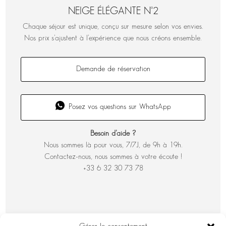
NEIGE ÉLÉGANTE N°2
Chaque séjour est unique, conçu sur mesure selon vos envies.
Nos prix s’ajustent à l’expérience que nous créons ensemble.
Demande de réservation
Posez vos questions sur WhatsApp
Besoin d’aide ?
Nous sommes là pour vous, 7/7J, de 9h à 19h.
Contactez-nous, nous sommes à votre écoute !
+33 6 32 30 73 78