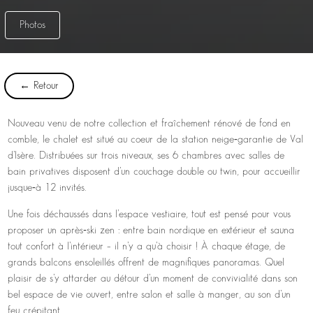
Photos
← Retour
Nouveau venu de notre collection et fraîchement rénové de fond en
comble, le chalet est situé au coeur de la station neige‑garantie de Val
d’Isère. Distribuées sur trois niveaux, ses 6 chambres avec salles de
bain privatives disposent d’un couchage double ou twin, pour accueillir
jusque‑à 12 invités.
Une fois déchaussés dans l’espace vestiaire, tout est pensé pour vous
proposer un après‑ski zen : entre bain nordique en extérieur et sauna
tout confort à l’intérieur – il n’y a qu’à choisir ! À chaque étage, de
grands balcons ensoleillés offrent de magnifiques panoramas. Quel
plaisir de s’y attarder au détour d’un moment de convivialité dans son
bel espace de vie ouvert, entre salon et salle à manger, au son d’un
feu crépitant.