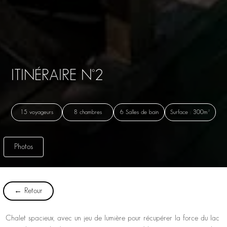
ITINÉRAIRE N°2
15 voyageurs
8 chambres
6 Salles de bain
Surface : 300m²
Photos
← Retour
Chalet spacieux, avec un jeu de lumière pour récupérer la force du lac