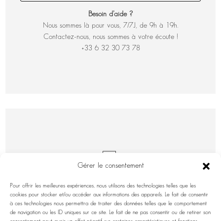
Besoin d’aide ?
Nous sommes là pour vous, 7/7J, de 9h à 19h.
Contactez-nous, nous sommes à votre écoute !
+33 6 32 30 73 78
Gérer le consentement
DEMANDE D'INFORMATIONS
Pour offrir les meilleures expériences, nous utilisons des technologies telles que les
cookies pour stocker et/ou accéder aux informations des appareils. Le fait de consentir
Nom
à ces technologies nous permettra de traiter des données telles que le comportement
de navigation ou les ID uniques sur ce site. Le fait de ne pas consentir ou de retirer son
&
Nom