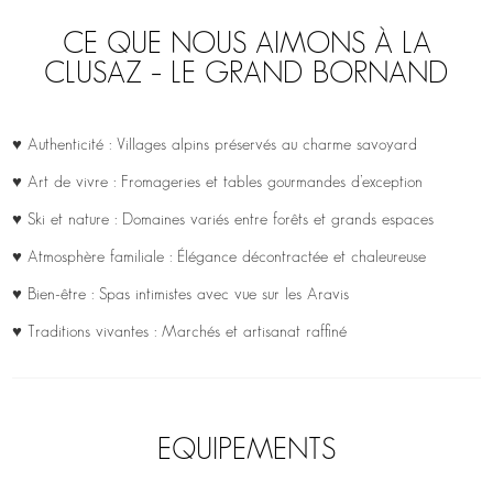
CE QUE NOUS AIMONS À LA
CLUSAZ – LE GRAND BORNAND
♥ Authenticité : Villages alpins préservés au charme savoyard
♥ Art de vivre : Fromageries et tables gourmandes d’exception
♥ Ski et nature : Domaines variés entre forêts et grands espaces
♥ Atmosphère familiale : Élégance décontractée et chaleureuse
♥ Bien-être : Spas intimistes avec vue sur les Aravis
♥ Traditions vivantes : Marchés et artisanat raffiné
EQUIPEMENTS