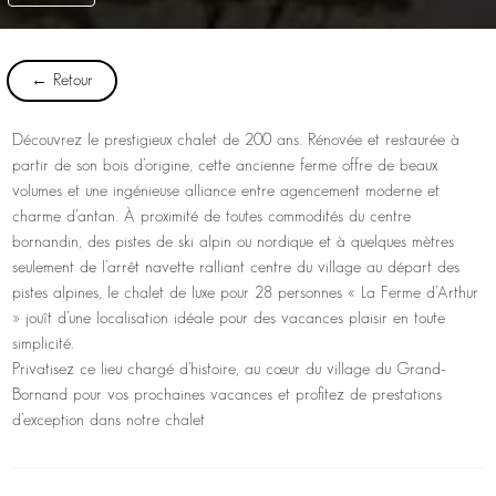
← Retour
Découvrez le prestigieux chalet de 200 ans. Rénovée et restaurée à
partir de son bois d’origine, cette ancienne ferme offre de beaux
volumes et une ingénieuse alliance entre agencement moderne et
charme d’antan. À proximité de toutes commodités du centre
bornandin, des pistes de ski alpin ou nordique et à quelques mètres
seulement de l’arrêt navette ralliant centre du village au départ des
pistes alpines, le chalet de luxe pour 28 personnes « La Ferme d’Arthur
» jouît d’une localisation idéale pour des vacances plaisir en toute
simplicité.
Privatisez ce lieu chargé d’histoire, au cœur du village du Grand-
Bornand pour vos prochaines vacances et profitez de prestations
d’exception dans notre chalet