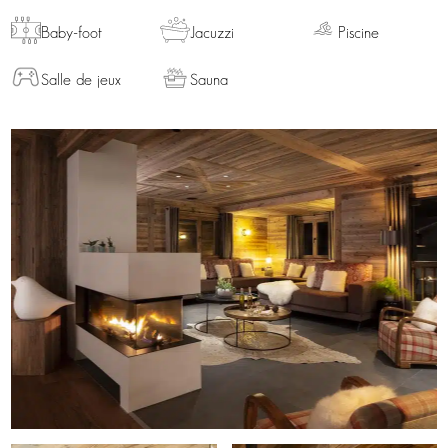
Baby-foot
Jacuzzi
Piscine
Salle de jeux
Sauna