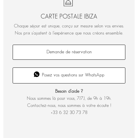
CARTE POSTALE IBIZA
Chaque séjour est unique, conçu sur mesure selon vos envies.
Nos prix s’ajustent à l’expérience que nous créons ensemble.
Demande de réservation
Posez vos questions sur WhatsApp
Besoin d’aide ?
Nous sommes là pour vous, 7/7J, de 9h à 19h.
Contactez-nous, nous sommes à votre écoute !
+33 6 32 30 73 78