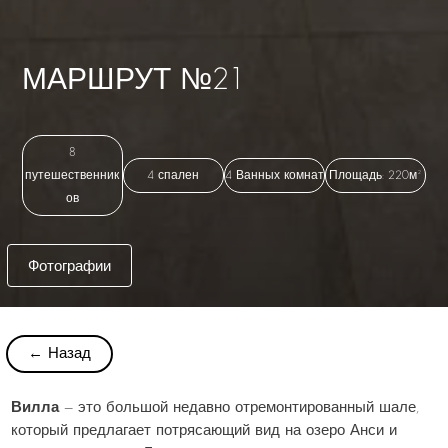
МАРШРУТ №21
8
путешественник
4 спален
4 Ванных комнат
Площадь: 220м²
ов
Фотографии
← Назад
Вилла
— это большой недавно отремонтированный шале,
который предлагает потрясающий вид на
озеро Анси
и