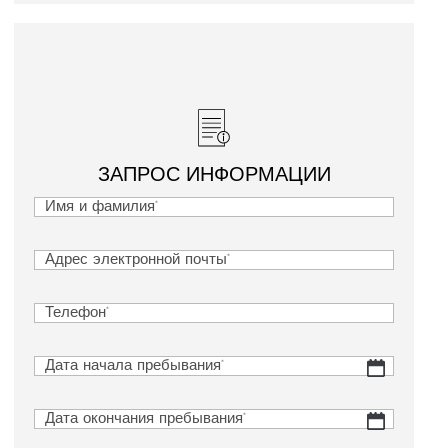
ЗАПРОС ИНФОРМАЦИИ
Имя
и
Имя
фамилия
и
(Обязательно)
Электронная
фамилия
почта
(Обязательно)
Телефон
(Обязательно)
Дата
ДД
начала
слеш
пребывания
(Обязательно)
ММ
Дата
ДД
слеш
окончания
слеш