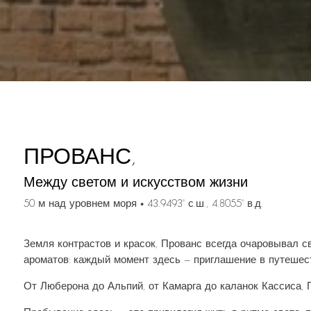
ПРОВАНС,
Между светом и искусством жизни
50 м над уровнем моря • 43.9493° с.ш., 4.8055° в.д.
Земля контрастов и красок, Прованс всегда очаровывал с
ароматов: каждый момент здесь — приглашение в путешес
От Люберона до Альпий, от Камарга до каланок Кассиса, 