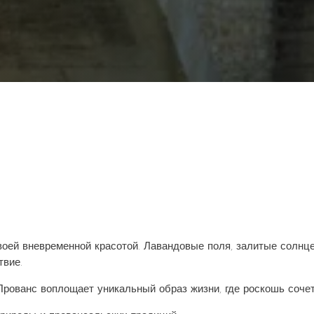
воей вневременной красотой. Лавандовые поля, залитые солнц
твие.
Прованс воплощает уникальный образ жизни, где роскошь соче