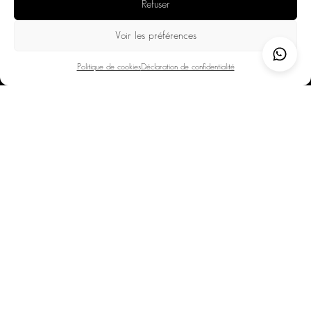
Refuser
Voir les préférences
Politique de cookies
Déclaration de confidentialité
НАПРАВЛЕНИЯ
ФРАНЦУЗСКИЕ АЛЬПЫ
ШВЕЙЦАРСКИЕ АЛЬПЫ
ЛАЗУРНЫЙ БЕРЕГ
ПРОВАНС
ЯХТ-КЛУБ
ВНЕ ТРАСС